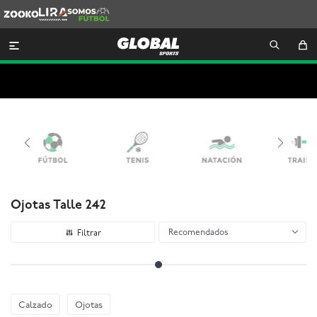
Zooko
Lira
Somos
Futbol

Ojotas Talle 242
Recomendados
Calzado
Ojotas