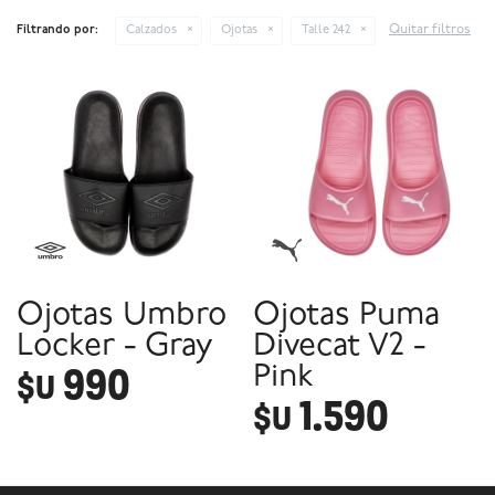
Quitar filtros
Filtrando por:
Calzados
Ojotas
Talle 242
Ojotas Umbro
Ojotas Puma
Locker - Gray
Divecat V2 -
990
Pink
$U
1.590
$U