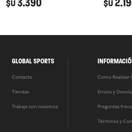
3.390
2.1
$U
$U
GLOBAL SPORTS
INFORMACIÓ
Contacto
Como Realizar
Tiendas
Envíos y Devol
Trabaja con nosotros
Preguntas frec
Términos y Con