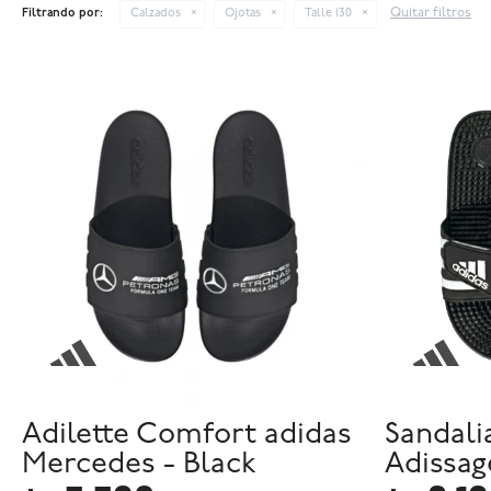
Quitar filtros
Filtrando por:
Calzados
Ojotas
Talle 130
Adilette Comfort adidas
Sandali
Mercedes - Black
Adissag