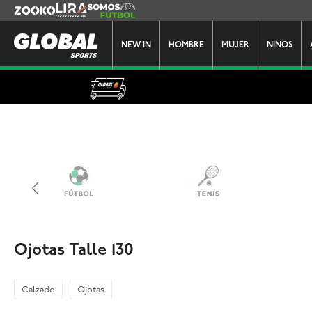
Zooko
Lira
Somos Futbol
NEW IN
HOMBRE
MUJER
NIÑOS
Ojotas Talle 130
Calzado
Ojotas