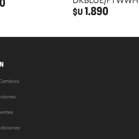
90
DKBLUE/FTWWH
1.890
$U
N
 Cambios
uciones
uentes
diciones