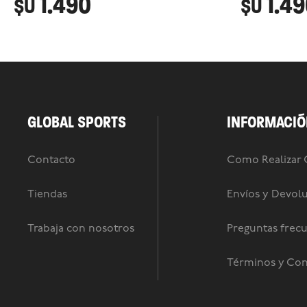
1.490
1.4
$U
$U
GLOBAL SPORTS
INFORMACIÓ
Contacto
Como Realizar
Tiendas
Envíos y Devol
Trabaja con nosotros
Preguntas frec
Términos y Con