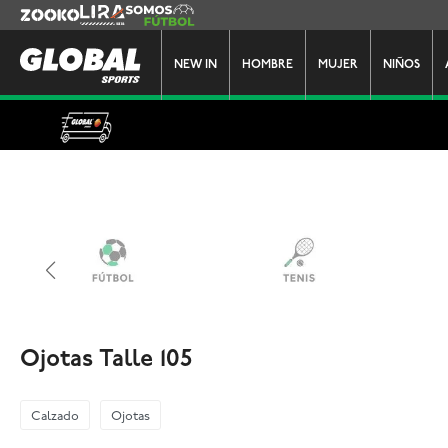
Zooko
Lira
Somos Futbol
NEW IN
HOMBRE
MUJER
NIÑOS
Ojotas Talle 105
Calzado
Ojotas