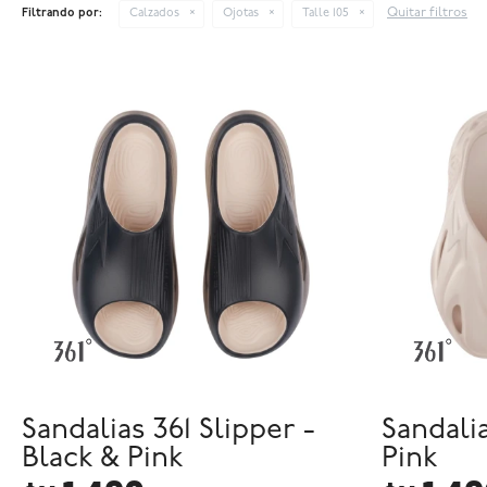
Quitar filtros
Filtrando por:
Calzados
Ojotas
Talle 105
Sandalias 361 Slipper -
Sandalia
Black & Pink
Pink