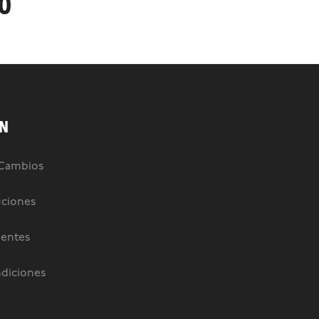
90
N
 Cambios
uciones
uentes
diciones