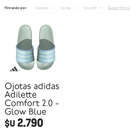
Quitar filtros
Filtrando por:
Calzados
Ojotas
Talle 060
Ojotas adidas
Adilette
Comfort 2.0 -
Glow Blue
2.790
$U