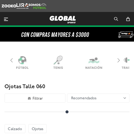
Zooko
Lira
Somos
Futbol

Ojotas Talle 060
Recomendados
Calzado
Ojotas