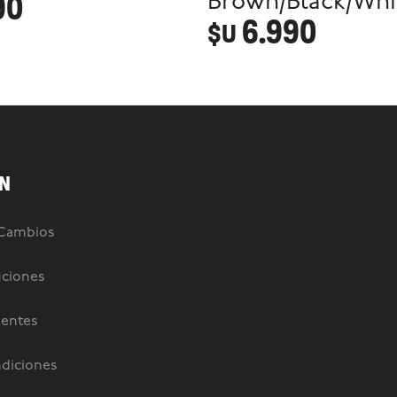
90
Brown/Black/Whi
6.990
$U
N
 Cambios
uciones
uentes
diciones