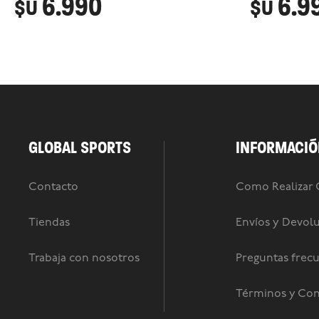
6.990
6.9
$U
$U
GLOBAL SPORTS
INFORMACIÓ
Contacto
Como Realizar
Tiendas
Envíos y Devol
Trabaja con nosotros
Preguntas frec
Términos y Con