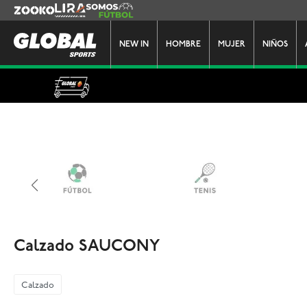
Zooko
Lira
Somos Futbol
NEW IN
HOMBRE
MUJER
NIÑOS
Calzado SAUCONY
Calzado