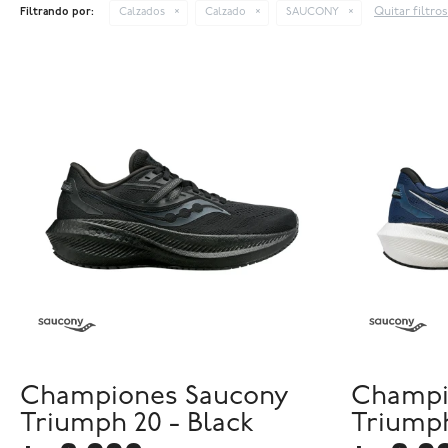
Quitar filtros
Filtrando por:
Calzados
Calzado
SAUCONY
Championes Saucony
Champi
Triumph 20 - Black
Triumph