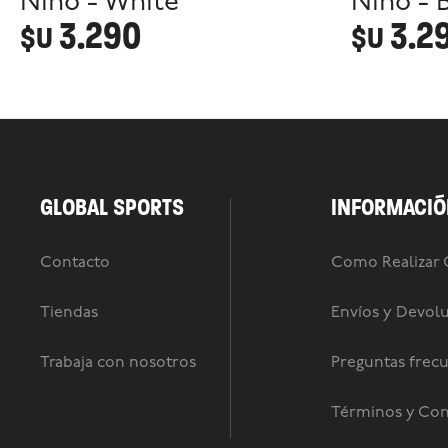
Niño - White
Niño - 
3.290
3.2
$U
$U
GLOBAL SPORTS
INFORMACIÓ
Contacto
Como Realizar
Tiendas
Envíos y Devol
Trabaja con nosotros
Preguntas frec
Términos y Con