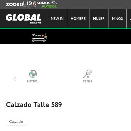
Zooko
Lira
Somos Futbol
NEW IN
HOMBRE
MUJER
NIÑOS
Calzado Talle 589
Calzado