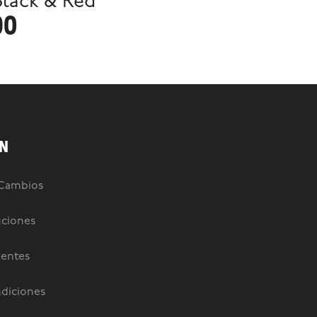
Black & Red
90
N
 Cambios
uciones
uentes
diciones