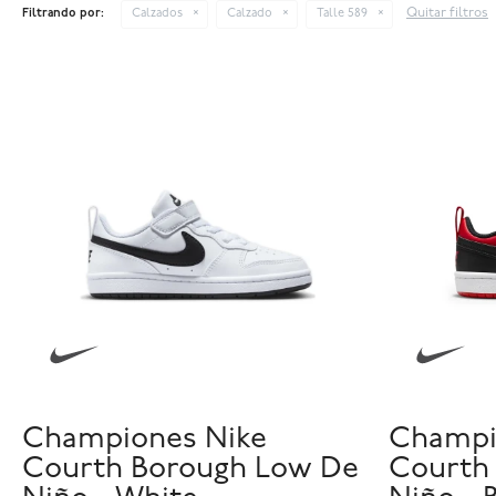
Quitar filtros
Filtrando por:
Calzados
Calzado
Talle 589
Championes Nike
Champi
Courth Borough Low De
Courth