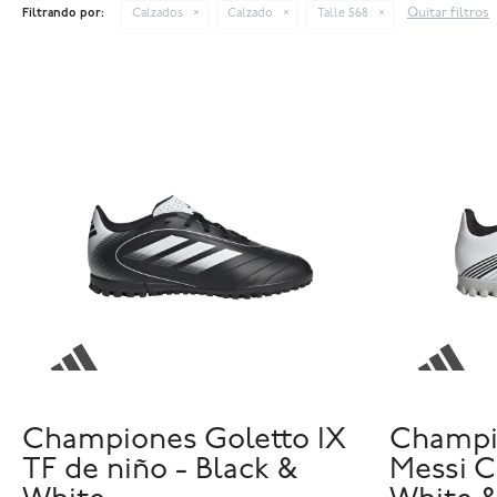
Quitar filtros
Filtrando por:
Calzados
Calzado
Talle 568
Championes Goletto IX
Champi
TF de niño - Black &
Messi C