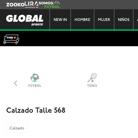
Zooko
Lira
Somos Futbol
NEW IN
HOMBRE
MUJER
NIÑOS
Calzado Talle 568
Calzado