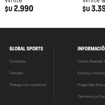
White
White &
2.990
3.3
$U
$U
GLOBAL SPORTS
INFORMACIÓ
Contacto
Como Realizar
Tiendas
Envíos y Devol
Trabaja con nosotros
Preguntas frec
Términos y Con