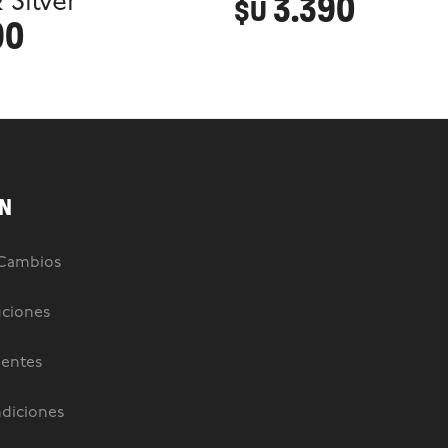
3.390
 Silver
$U
90
N
 Cambios
uciones
uentes
diciones