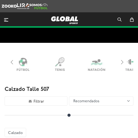
Zooko
Lira
Somos
Futbol

Calzado Talle 507
Recomendados
Calzado