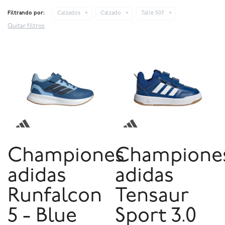
Filtrando por:
Calzados
Calzado
Talle 507
Quitar filtros
Championes
Champione
adidas
adidas
Runfalcon
Tensaur
5 - Blue
Sport 3.0