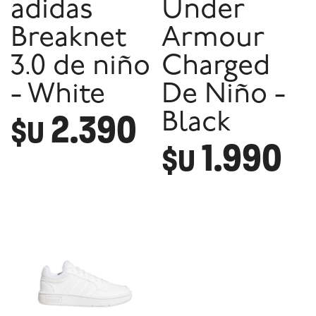
adidas
Under
Breaknet
Armour
3.0 de niño
Charged
- White
De Niño -
2.390
Black
$U
1.990
$U