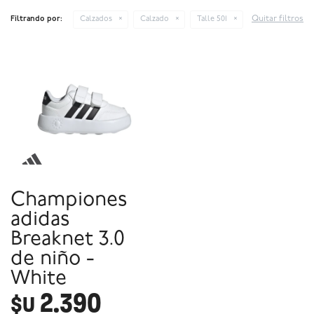
Quitar filtros
Filtrando por:
Calzados
Calzado
Talle 501
Championes
adidas
Breaknet 3.0
de niño -
White
2.390
$U