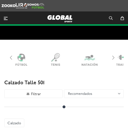
Zooko
Lira
Somos
Futbol

Calzado Talle 501
Recomendados
Calzado