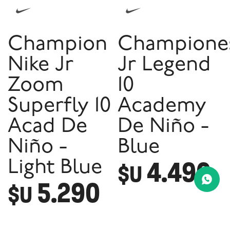
Champion
Champione
Nike Jr
Jr Legend
Zoom
10
Superfly 10
Academy
Acad De
De Niño -
Niño -
Blue
4.490
Light Blue
$U
5.290
$U