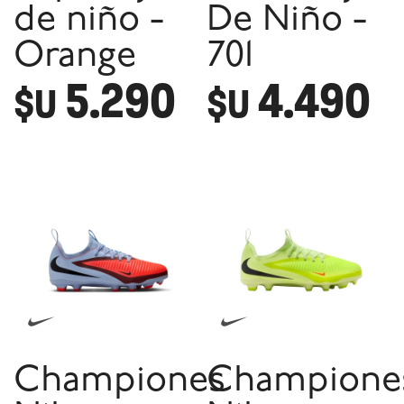
de niño -
De Niño -
Orange
701
5.290
4.490
$U
$U
Championes
Champione