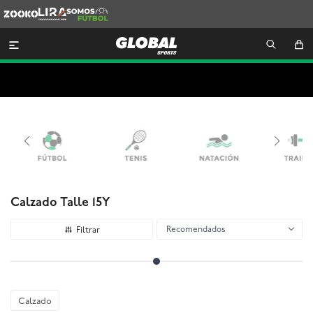
Zooko
Lira
Somos
Futbol

Calzado Talle 15Y
Recomendados
Calzado