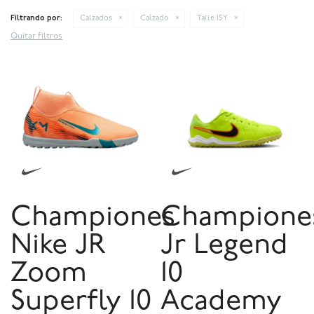
Filtrando por:
Calzados
Calzado
Talle 15Y
Quitar filtros
Championes
Champione
Nike JR
Jr Legend
Zoom
10
Superfly 10
Academy