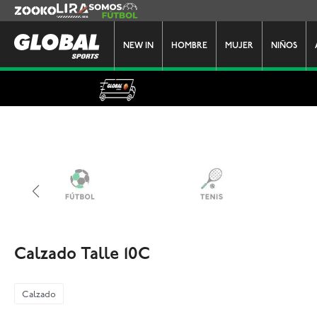
Zooko
Lira
Somos Futbol
NEW IN
HOMBRE
MUJER
NIÑOS
Calzado Talle 10C
Calzado