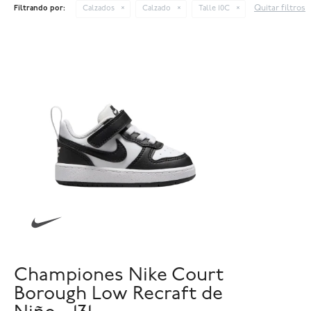
Quitar filtros
Filtrando por:
Calzados
Calzado
Talle 10C
Championes Nike Court
Borough Low Recraft de