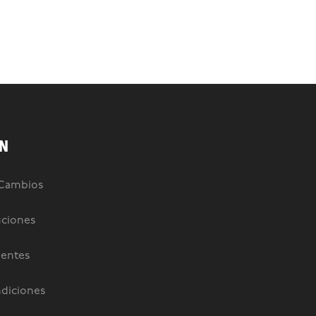
N
 Cambios
uciones
uentes
diciones