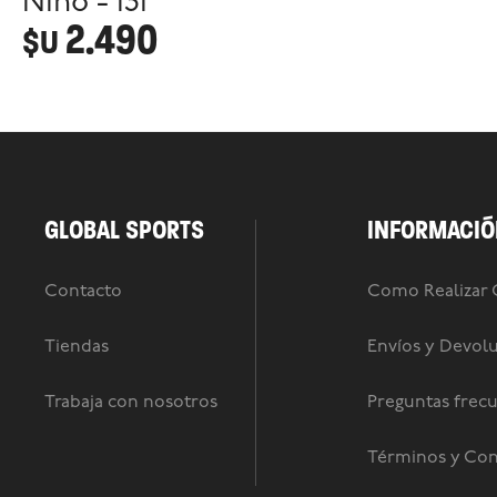
Niño - 131
2.490
$U
GLOBAL SPORTS
INFORMACIÓ
Contacto
Como Realizar
Tiendas
Envíos y Devol
Trabaja con nosotros
Preguntas frec
Términos y Con