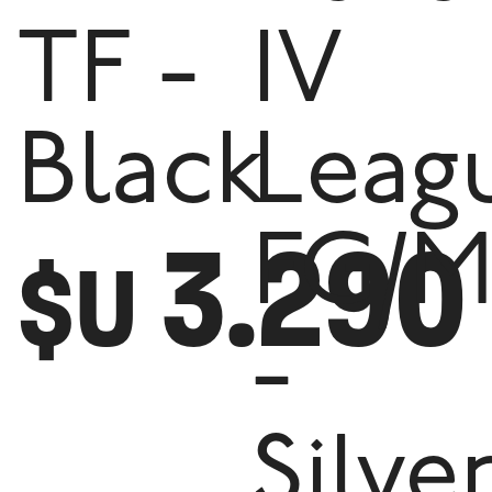
TF -
IV
Black
Leag
3.290
FG/
$U
-
Silve