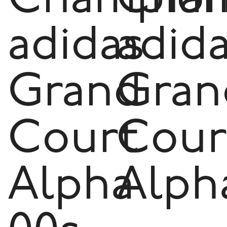
Champion
Cham
adidas
adid
Grand
Gran
Court
Cour
Alpha
Alph