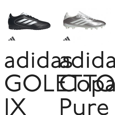
adidas
adid
GOLETTO
Cop
IX
Pure