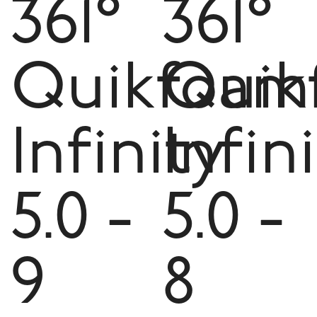
361°
361°
Quikfoam
Quik
Infinity
Infin
5.0 -
5.0 -
9
8