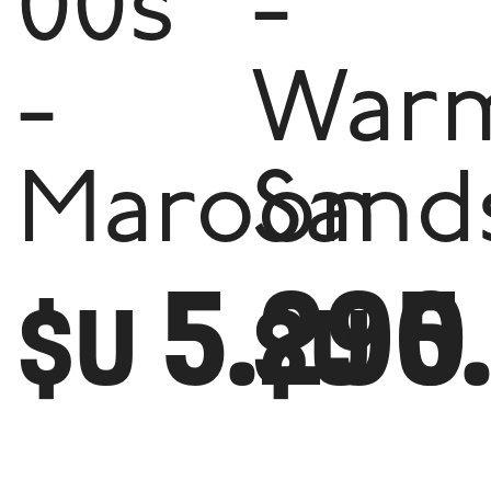
00s
-
-
War
Maroon
Sand
5.290
5
$U
$U