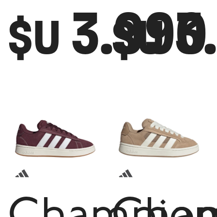
3.990
3
$U
$U