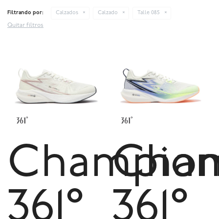
Filtrando por:
Calzados
Calzado
Talle 085
Quitar filtros
Champion
Cham
361°
361°