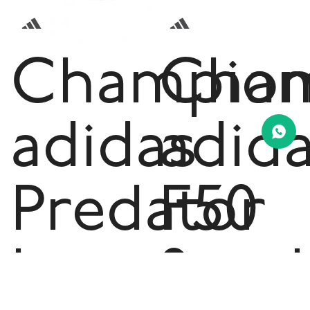
Champion
Cham
adidas
adid
Predator
F50
League
Spar