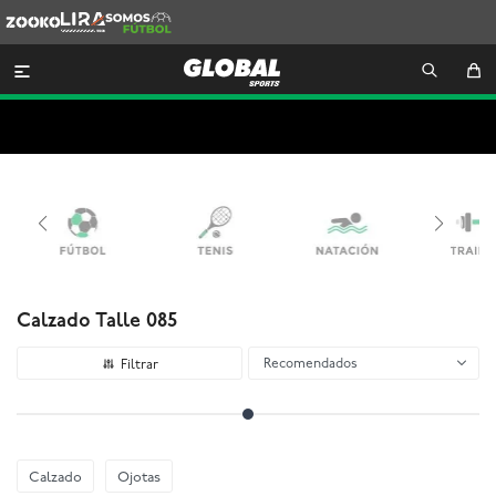
Zooko
Lira
Somos
Futbol

Calzado Talle 085
Recomendados
Calzado
Ojotas