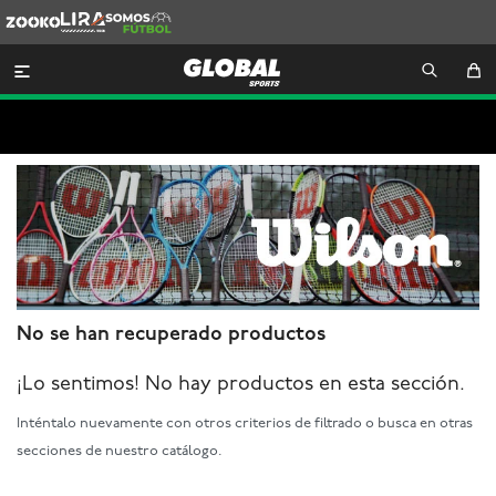
Zooko
Lira
Somos
Futbol

No se han recuperado productos
¡Lo sentimos! No hay productos en esta sección.
Inténtalo nuevamente con otros criterios de filtrado o busca en otras
secciones de nuestro catálogo.