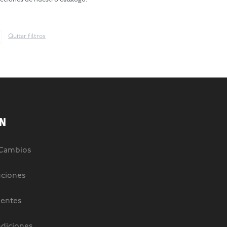
Quitar filtros
N
 Cambios
uciones
uentes
diciones