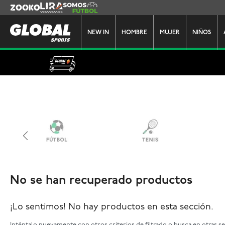
Zooko
Lira
Somos Futbol
NEW IN
HOMBRE
MUJER
NIÑOS
No se han recuperado productos
¡Lo sentimos! No hay productos en esta sección.
Inténtalo nuevamente con otros criterios de filtrado o busca en otras s