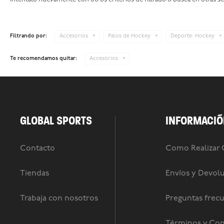
Filtrando por:
Accesorios
Palos de Hockey
Deporte:
Hockey
Te recomendamos quitar:
Accesorios
GLOBAL SPORTS
INFORMACIÓ
Contacto
Como Realizar
Tiendas
Envíos y Devol
Trabaja con nosotros
Preguntas frec
Términos y Con