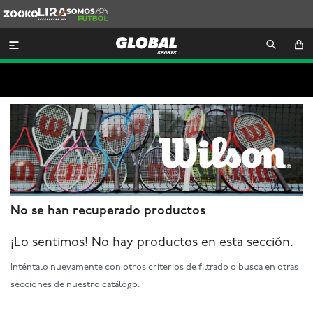
Zooko
Lira
Somos
Futbol

No se han recuperado productos
¡Lo sentimos! No hay productos en esta sección.
Inténtalo nuevamente con otros criterios de filtrado o busca en otras
secciones de nuestro catálogo.