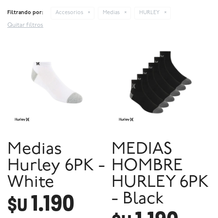
Filtrando por:
Accesorios
Medias
HURLEY
Quitar filtros
Medias
MEDIAS
Hurley 6PK -
HOMBRE
White
HURLEY 6PK
1.190
- Black
$U