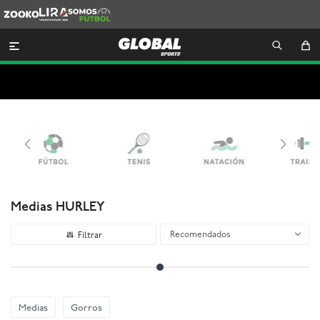
Zooko
Lira
Somos
Futbol

Medias HURLEY
Recomendados
Medias
Gorros