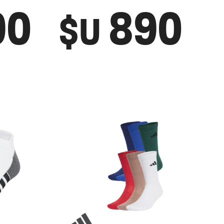
90
890
$U