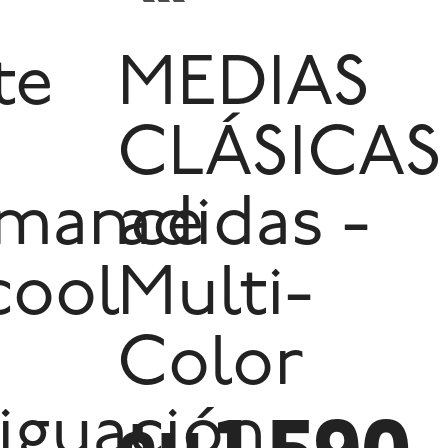
te
MEDIAS
CLÁSICAS
rmance
adidas -
cool
Multi-
Color
iguación