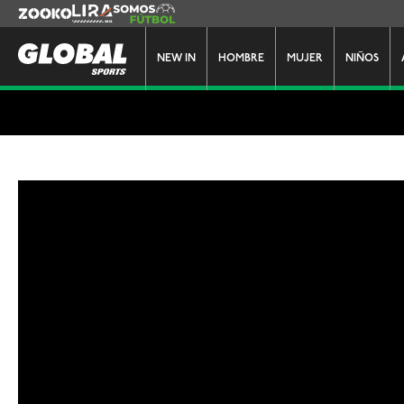
Zooko
Lira
Somos Futbol
NEW IN
HOMBRE
MUJER
NIÑOS