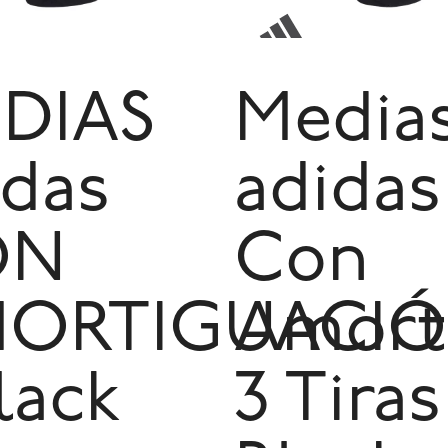
DIAS
Media
idas
adidas
ON
Con
ORTIGUACI
Amort
lack
3 Tiras