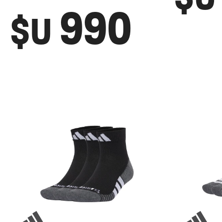
990
$U