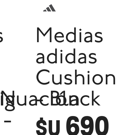
s
Medias
adidas
Cushion
ÓN
iguación
- Black
690
 -
$U