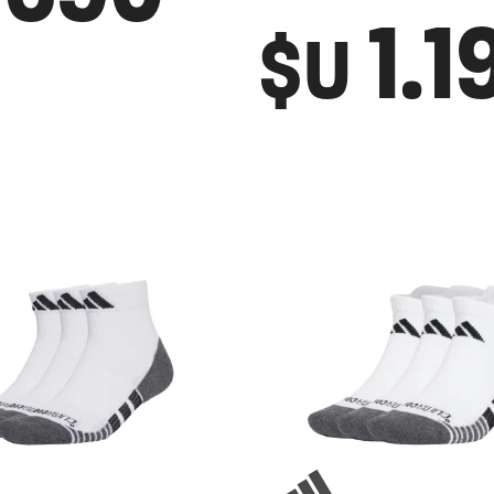
1.1
$U