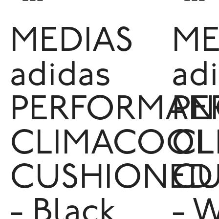
MEDIAS
ME
adidas
ad
PERFORMAN
PE
CLIMACOOL
CL
CUSHIONED
CU
- Black
- 