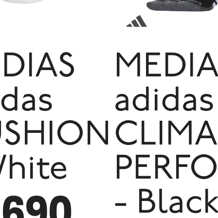
DIAS
MEDIA
idas
adidas
SHION
CLIM
White
PERF
690
- Blac