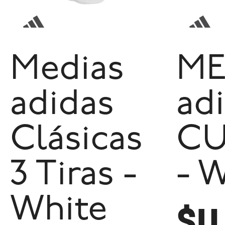
Medias
ME
adidas
ad
Clásicas
CU
3 Tiras -
- 
White
$U