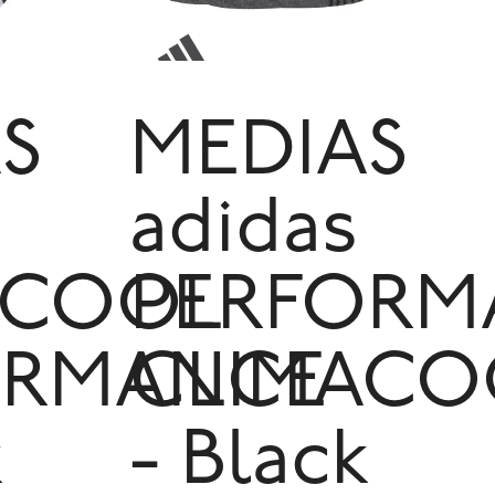
S
MEDIAS
adidas
ACOOL
PERFORM
ORMANCE
CLIMACO
k
- Black