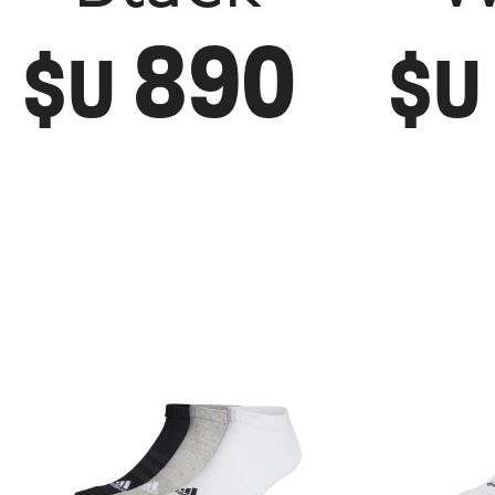
890
$U
$U