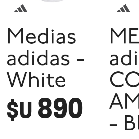
Medias
ME
adidas -
ad
White
C
890
AM
$U
- B