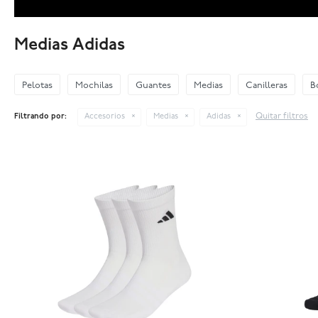
Medias Adidas
Pelotas
Mochilas
Guantes
Medias
Canilleras
B
Quitar filtros
Filtrando por:
Accesorios
Medias
Adidas