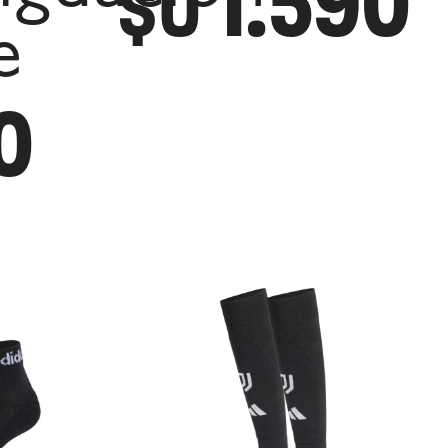
1.590
$U
e
0