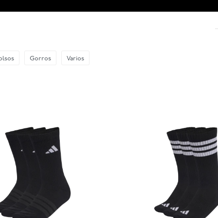
olsos
Gorros
Varios