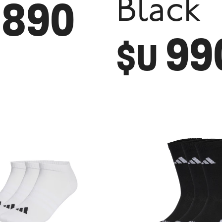
890
Black
99
$U