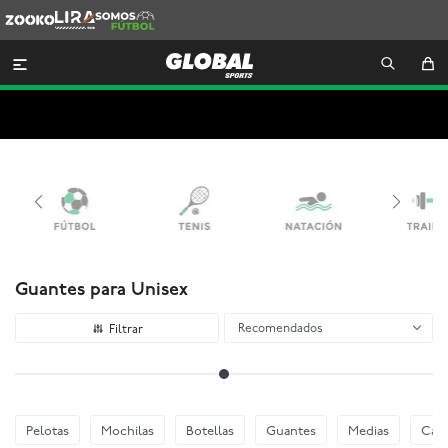
Zooko
Lira
Somos
Futbol

Guantes para Unisex
Recomendados
Pelotas
Mochilas
Botellas
Guantes
Medias
Cani