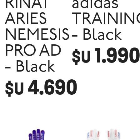
RINAT
adidas
ARIES
TRAININ
NEMESIS
- Black
1.99
PRO AD
$U
- Black
4.690
$U