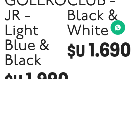
GOLERO
CLUB -
JR -
Black &
Light
White
1.690
Blue &
$U
Black
1.990
$U