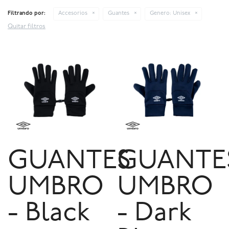
Filtrando por:
Accesorios
Guantes
Genero:
Unisex
Quitar filtros
GUANTES
GUANTE
UMBRO
UMBRO
- Black
- Dark