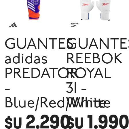
GUANTES
GUANTE
adidas
REEBOK
PREDATOR
ROYAL
-
3I -
Blue/Red/White
White
2.290
1.99
$U
$U