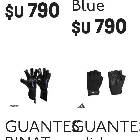
790
Blue
$U
790
$U
GUANTES
GUANTE