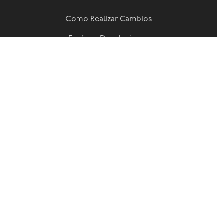
Como Realizar Cambios
Envíos y Devoluciones
Preguntas frecuentes
Términos y Condiciones
Newsletter!
Suscribite a nuestra newsletter y enterate de todas las
novedades!
SUSCRIBIRME


