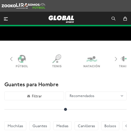
Zooko
Lira
Somos
Futbol

Guantes para Hombre
Recomendados
Mochilas
Guantes
Medias
Canilleras
Bolsos
Go