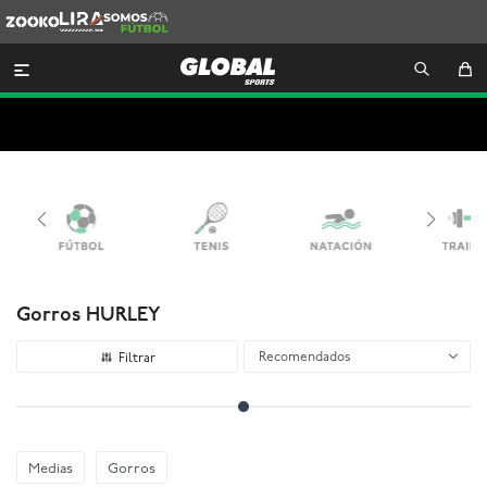
Zooko
Lira
Somos
Futbol

Gorros HURLEY
Recomendados
Medias
Gorros