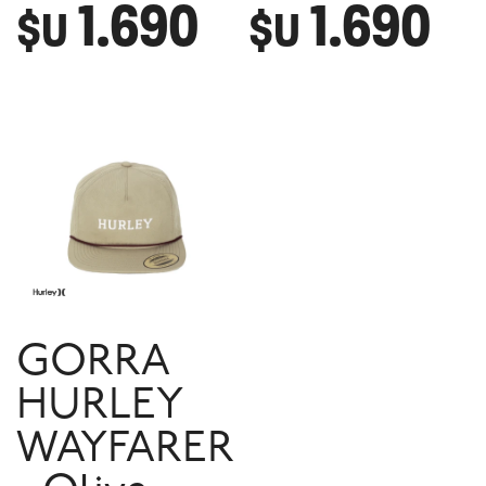
1.690
1.690
$U
$U
GORRA
HURLEY
WAYFARER