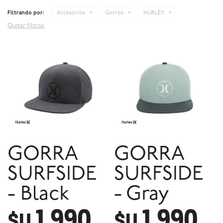
Filtrando por:
Accesorios
Gorros
HURLEY
Quitar filtros
GORRA
GORRA
SURFSIDE
SURFSIDE
- Black
- Gray
1.990
1.990
$U
$U