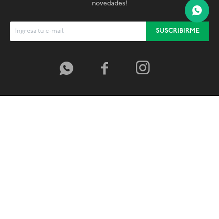
novedades!
SUSCRIBIRME



© Copyright 2026 / Global Sports