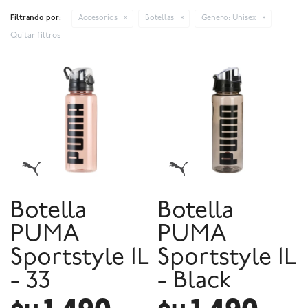
Filtrando por:
Accesorios
Botellas
Genero:
Unisex
Quitar filtros
Botella
Botella
PUMA
PUMA
Sportstyle 1L
Sportstyle 1L
- 33
- Black