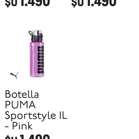
1.490
1.490
$U
$U
Botella
PUMA
Sportstyle 1L
- Pink