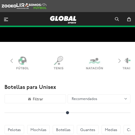
Zooko
Lira
Somos
Futbol

Botellas para Unisex
Recomendados
Pelotas
Mochilas
Botellas
Guantes
Medias
Cani