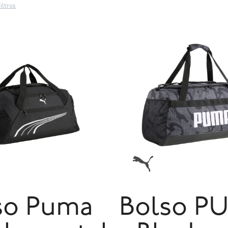
iltros
so Puma
Bolso P