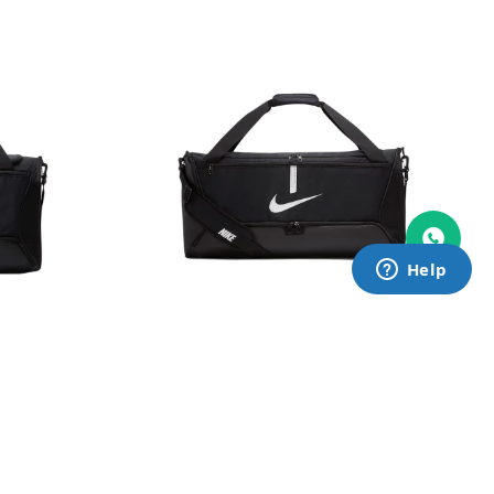
ke
Bolso Nike
y
Academy