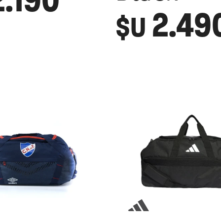
2.49
$U