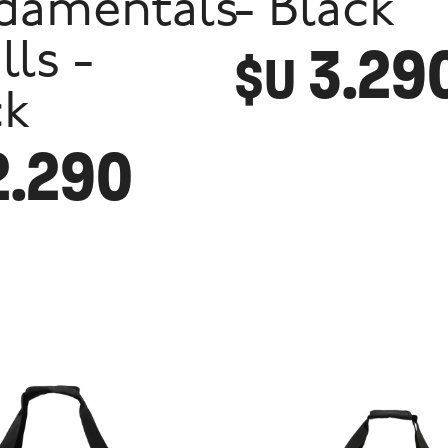
damentals
- Black
3.29
ls -
$U
ck
2.290