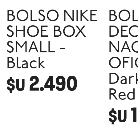
BOLSO NIKE
BO
SHOE BOX
DE
SMALL -
NA
Black
OFI
2.490
Dar
$U
Red
$U