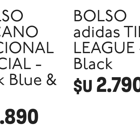
LSO
BOLSO
CANO
adidas T
CIONAL
LEAGUE 
CIAL -
Black
2.79
k Blue &
$U
1.890