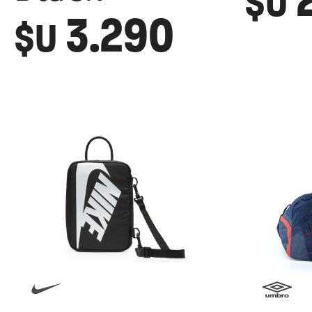
$U
3.290
$U