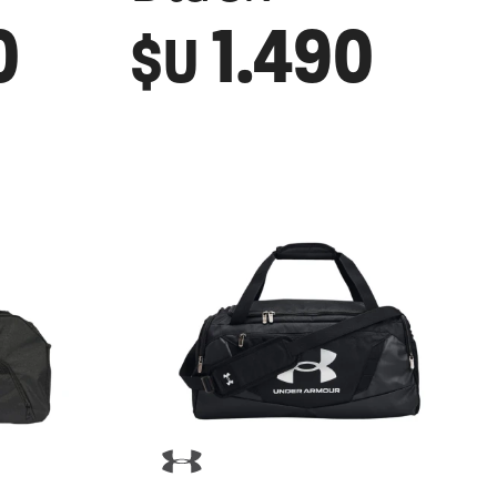
0
1.490
$U