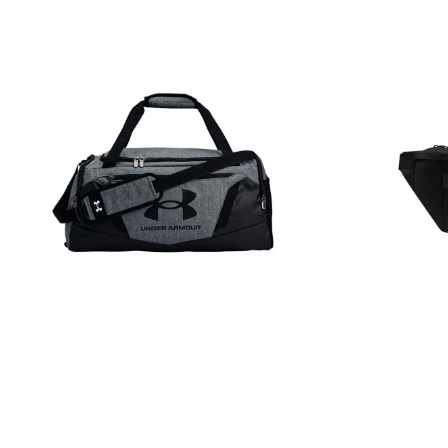
BOLSO
RI
UNDER
NIK