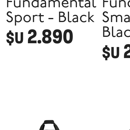
Fundamental
Fun
Sport - Black
Smal
2.890
Bla
$U
$U