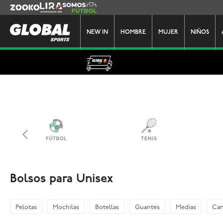
Zooko
Lira
Somos Futbol
NEW IN
HOMBRE
MUJER
NIÑOS
Bolsos para Unisex
Pelotas
Mochilas
Botellas
Guantes
Medias
Can