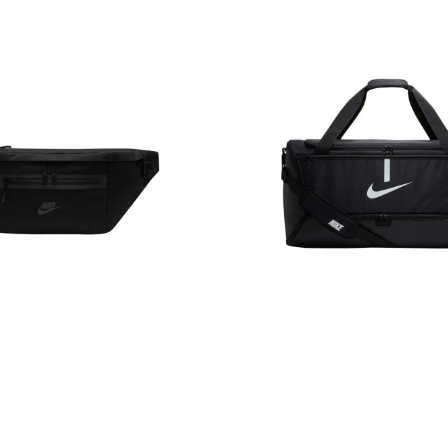
ÑONERA
Bolso Ni
E
Academ