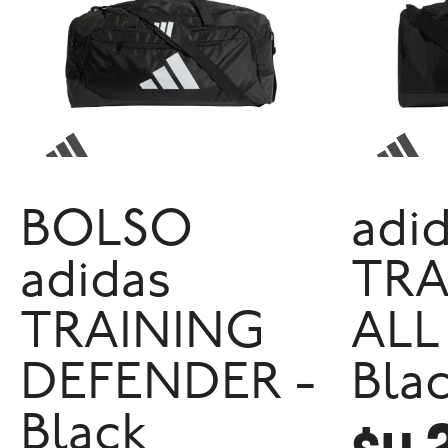
BOLSO
adi
adidas
TRA
TRAINING
ALL
DEFENDER -
Bla
Black