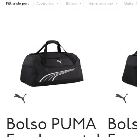
Quitar f
Filtrando por:
Accesorios
Bolsos
Genero:
Unisex
Bolso PUMA
Bol