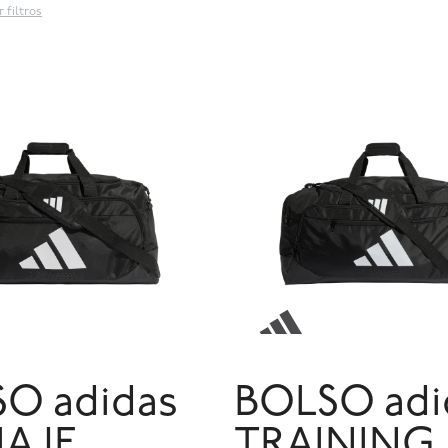
 filtros
O adidas
BOLSO adi
IAJE
TRAINING