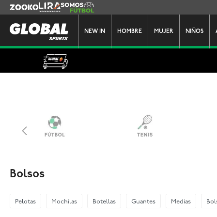
Zooko
Lira
Somos Futbol
NEW IN
HOMBRE
MUJER
NIÑOS
Bolsos
Pelotas
Mochilas
Botellas
Guantes
Medias
Bol