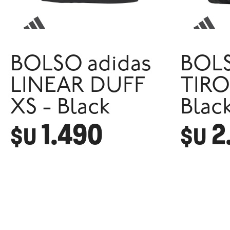
BOLSO adidas
BOLS
LINEAR DUFF
TIRO
XS - Black
Blac
1.490
2
$U
$U