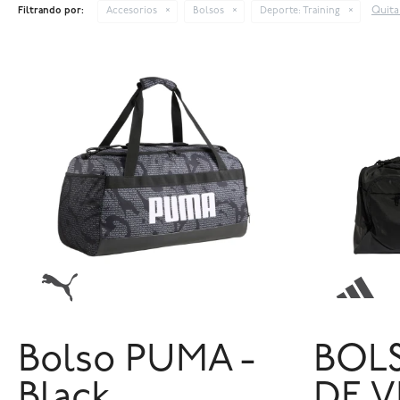
Quitar
Filtrando por:
Accesorios
Bolsos
Deporte:
Training
Bolso PUMA -
BOLS
Black
DE V