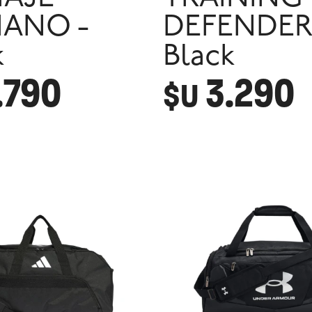
IANO -
DEFENDER
k
Black
.790
3.290
$U