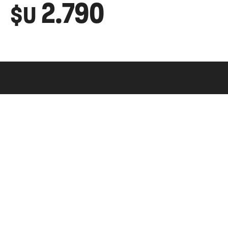
2.790
$U
GLOBAL SPORTS
INFORMACIÓ
Contacto
Como Realizar
Tiendas
Envíos y Devol
Trabaja con nosotros
Preguntas frec
Términos y Con