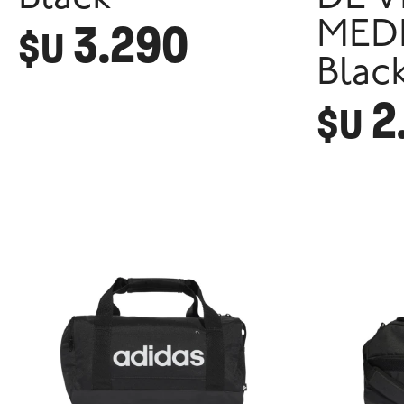
3.290
MED
$U
Blac
2
$U