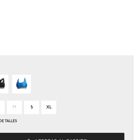
M
S
XL
DE TALLES