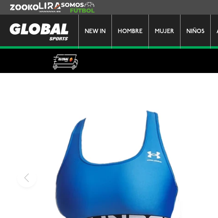
Zooko
Lira
Somos Futbol
NEW IN
HOMBRE
MUJER
NIÑOS