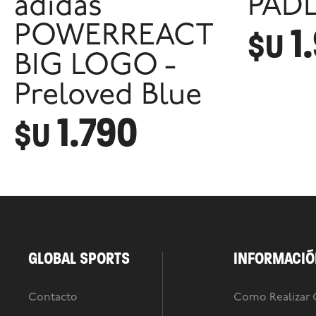
adidas
PADL
1
POWERREACT
$U
BIG LOGO -
Preloved Blue
1.790
$U
GLOBAL SPORTS
INFORMACIÓ
Contacto
Como Realizar