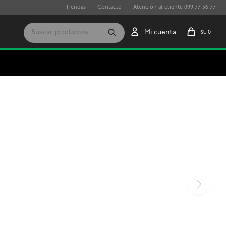
Tiendas
Contacto
Atención al cliente 099 77 36 77
0
$U