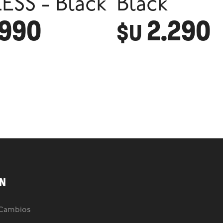
ESS - Black
Black
.990
2.290
$U
N
 Cambios