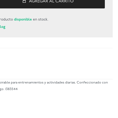
AGREGAR AL CARRITO
roducto
disponible
en stock.
Blog
rable para entrenamientos y actividades diarias. Confeccionado con
go: 1383544