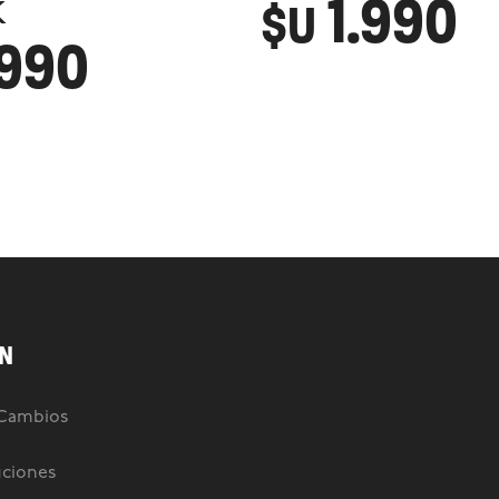
1.990
k
$U
.990
N
 Cambios
uciones