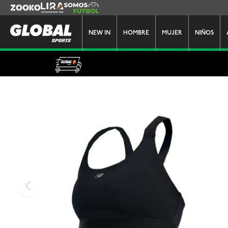
Zooko
Lira
Somos Futbol
NEW IN
HOMBRE
MUJER
NIÑOS