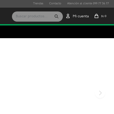
Tiendas
Contacto
Atención al cliente 099 77 36 77
0
$U