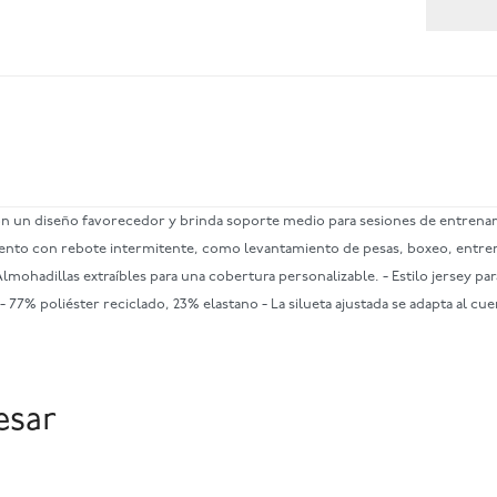
con un diseño favorecedor y brinda soporte medio para sesiones de entrena
iento con rebote intermitente, como levantamiento de pesas, boxeo, entren
ohadillas extraíbles para una cobertura personalizable. - Estilo jersey para
d - 77% poliéster reciclado, 23% elastano - La silueta ajustada se adapta al
esar