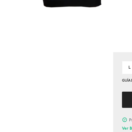
L
GUÍA 
P
Ver 