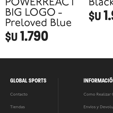
POWERREACT
Blac
1
BIG LOGO -
$U
Preloved Blue
1.790
$U
GLOBAL SPORTS
INFORMACIÓ
Contacto
Como Realizar
Tiendas
Envíos y Devol