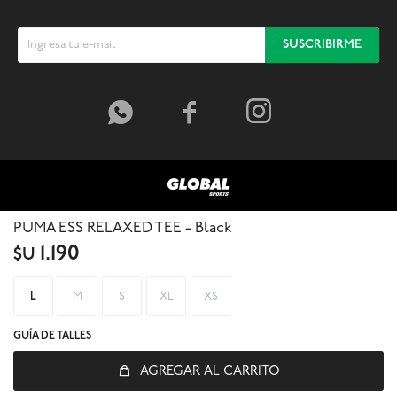
SUSCRIBIRME



PUMA ESS RELAXED TEE - Black
1.190
$U
L
M
S
XL
XS
GUÍA DE TALLES
AGREGAR AL CARRITO
© Copyright 2026 / Global Sports