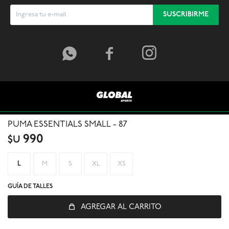
SUSCRIBIRME



PUMA ESSENTIALS SMALL - 87
990
$U
L
M
S
XL
XS
GUÍA DE TALLES
AGREGAR AL CARRITO
© Copyright 2026 / Global Sports