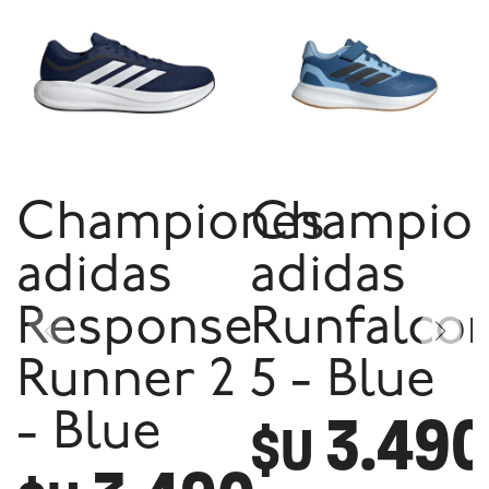
Championes
Champio
adidas
adidas
Response
Runfalco
Runner 2
5 - Blue
3.490
- Blue
$U