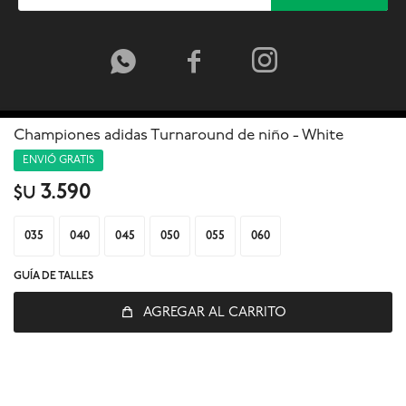



Championes adidas Turnaround de niño - White
ENVIÓ GRATIS
3.590
$U
035
040
045
050
055
060
GUÍA DE TALLES
AGREGAR AL CARRITO
© Copyright 2026 / Global Sports