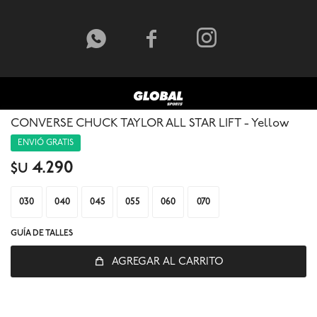



CONVERSE CHUCK TAYLOR ALL STAR LIFT - Yellow
ENVIÓ GRATIS
4.290
$U
030
040
045
055
060
070
GUÍA DE TALLES
© Copyright 2026 / Global Sports
AGREGAR AL CARRITO