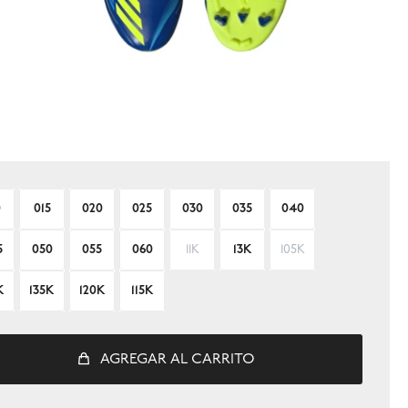
0
015
020
025
030
035
040
5
050
055
060
11K
13K
105K
K
135K
120K
115K
AGREGAR AL CARRITO