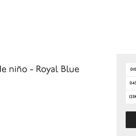
e niño - Royal Blue
01
04
125