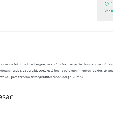
P
Ver 
iones de fútbol adidas League para niños forman parte de una colección cre
üeta sintética. La versátil suela está hecha para movimientos rápidos en una
late 360 para terreno firme/multiterreno Codigo: JP7455
esar