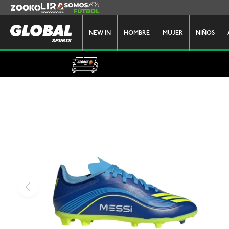
Zooko
Lira
Somos Futbol
NEW IN
HOMBRE
MUJER
NIÑOS