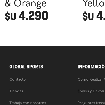
& Orange
Yell
4.290
4
$U
$U
GLOBAL SPORTS
INFORMACIÓ
Contacto
Como Realizar
Tiendas
Envíos y Devol
Trabaja con nosotros
Preguntas frec