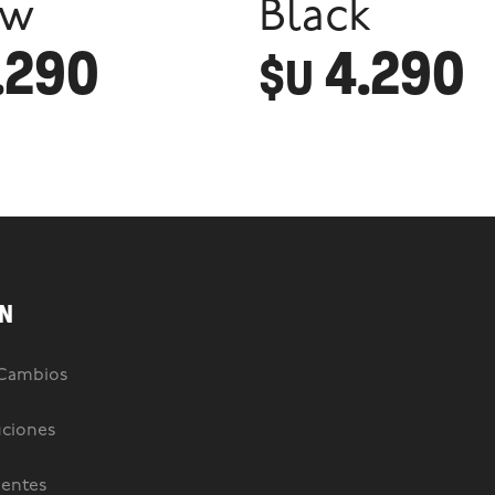
ow
Black
.290
4.290
$U
N
 Cambios
uciones
uentes