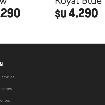
ow
Royal Blue
.290
4.290
$U
N
 Cambios
uciones
uentes