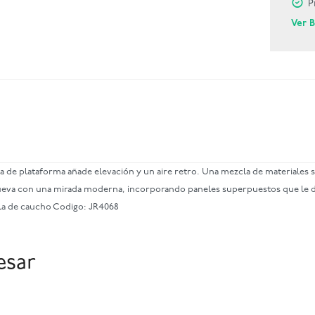
P
Ver 
la de plataforma añade elevación y un aire retro. Una mezcla de materiales si
enueva con una mirada moderna, incorporando paneles superpuestos que le dan
uela de caucho Codigo: JR4068
esar