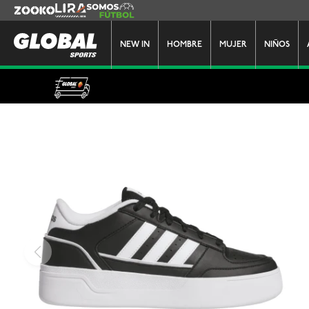
Zooko
Lira
Somos Futbol
NEW IN
HOMBRE
MUJER
NIÑOS