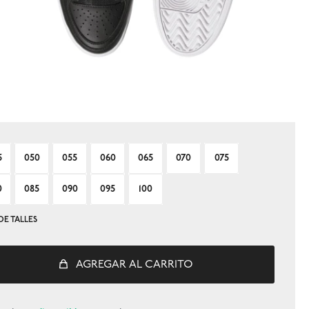
5
050
055
060
065
070
075
0
085
090
095
100
DE TALLES
AGREGAR AL CARRITO