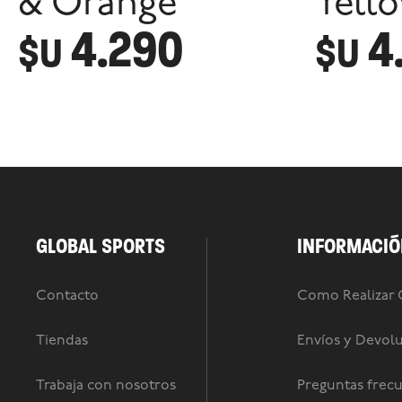
& Orange
Yell
4.290
4
$U
$U
GLOBAL SPORTS
INFORMACIÓ
Contacto
Como Realizar
Tiendas
Envíos y Devol
Trabaja con nosotros
Preguntas frec