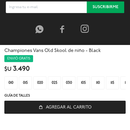
SUSCRIBIRME



Championes Vans Old Skool de niño - Black
ENVIÓ GRATIS
3.490
$U
010
015
020
025
030
105
110
115
120
GUÍA DE TALLES
AGREGAR AL CARRITO
© Copyright 2026 / Global Sports