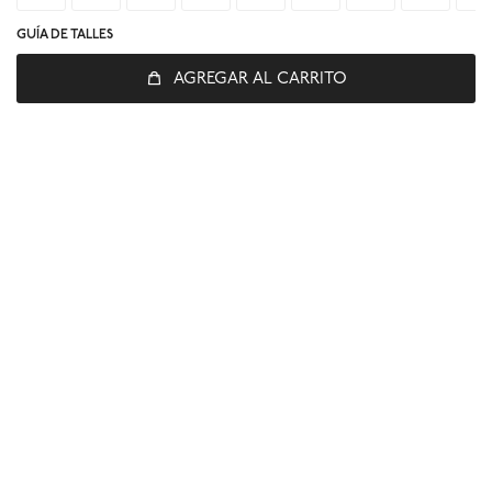
GUÍA DE TALLES
AGREGAR AL CARRITO
© Copyright 2026 / Global Sports
Fenicio