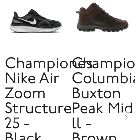
Championes
Champio
Nike Air
Columbia
Zoom
Buxton
Structure
Peak Mid
25 -
ll -
Black
Brown