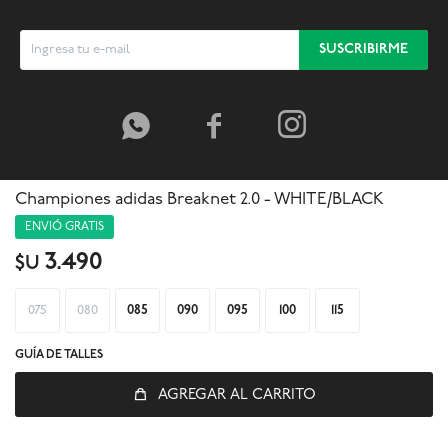
SUSCRIBIRME



Championes adidas Breaknet 2.0 - WHITE/BLACK
ENVIÓ GRATIS
3.490
$U
075
080
085
090
095
100
115
GUÍA DE TALLES
AGREGAR AL CARRITO
© Copyright 2026 / Global Sports