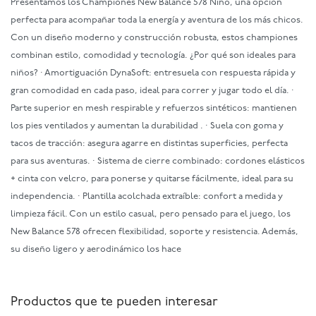
Presentamos los Championes New Balance 578 Niño, una opción
perfecta para acompañar toda la energía y aventura de los más chicos.
Con un diseño moderno y construcción robusta, estos championes
combinan estilo, comodidad y tecnología. ¿Por qué son ideales para
niños? · Amortiguación DynaSoft: entresuela con respuesta rápida y
gran comodidad en cada paso, ideal para correr y jugar todo el día. ·
Parte superior en mesh respirable y refuerzos sintéticos: mantienen
los pies ventilados y aumentan la durabilidad . · Suela con goma y
tacos de tracción: asegura agarre en distintas superficies, perfecta
para sus aventuras. · Sistema de cierre combinado: cordones elásticos
+ cinta con velcro, para ponerse y quitarse fácilmente, ideal para su
independencia. · Plantilla acolchada extraíble: confort a medida y
limpieza fácil. Con un estilo casual, pero pensado para el juego, los
New Balance 578 ofrecen flexibilidad, soporte y resistencia. Además,
su diseño ligero y aerodinámico los hace
Productos que te pueden interesar