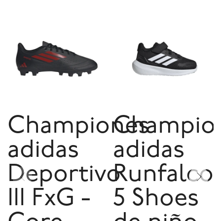
Championes
Champio
adidas
adidas
Deportivo
Runfalco
III FxG -
5 Shoes