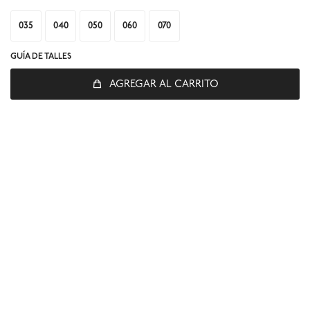
035
040
050
060
070
GUÍA DE TALLES
AGREGAR AL CARRITO
© Copyright 2026 / Global Sports
Fenicio