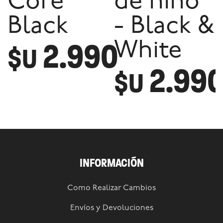
Core
de niño
Black
- Black &
2.990
White
$U
2.99
$U
INFORMACIÓN
Como Realizar Cambios
Envíos y Devoluciones