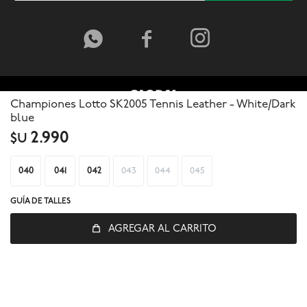



Championes Lotto SK2005 Tennis Leather - White/Dark
blue
2.990
$U
040
041
042
043
044
045
GUÍA DE TALLES
AGREGAR AL CARRITO
© Copyright 2026 / Global Sports