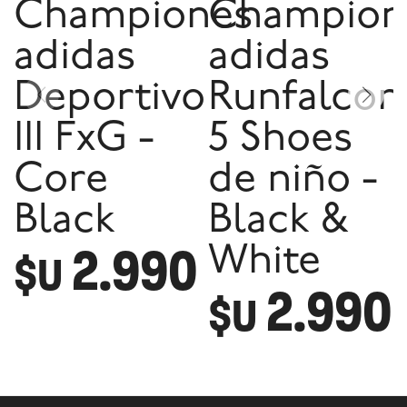
Championes
Champion
adidas
adidas
Deportivo
Runfalcon
III FxG -
5 Shoes
Core
de niño -
Black
Black &
2.990
White
$U
2.990
$U