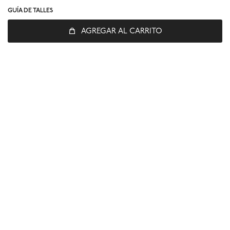
GUÍA DE TALLES
AGREGAR AL CARRITO
© Copyright 2026 / Global Sports
Fenicio