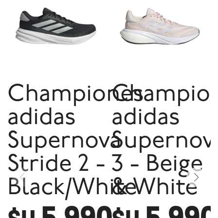
Championes
Champio
adidas
adidas
Supernova
Supernov
Stride 2 -
3 - Beige
Black/White
& White
5.990
5.990