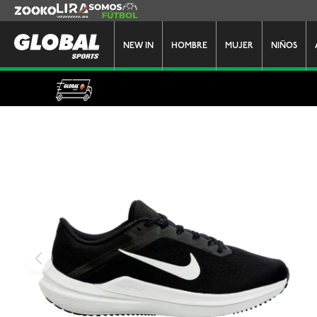
Zooko
Lira
Somos Futbol
NEW IN
HOMBRE
MUJER
NIÑOS