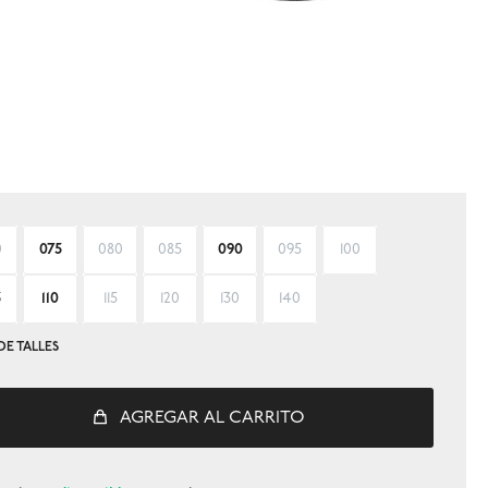
0
075
080
085
090
095
100
5
110
115
120
130
140
DE TALLES
AGREGAR AL CARRITO