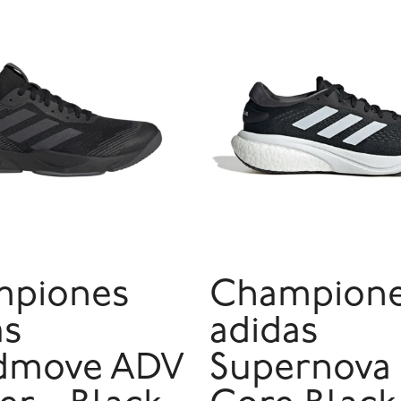
piones
Champion
as
adidas
dmove ADV
Supernova 