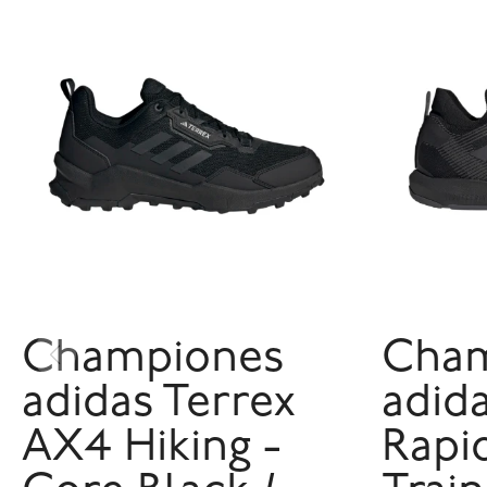
Championes
Cham
adidas Terrex
adid
AX4 Hiking -
Rapi