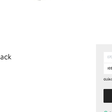
lack
07
10
GUÍA 