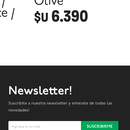
/
Olive
6.390
e /
$U
Newsletter!
Suscribite a nuestra newsletter y enterate de todas las
novedades!
SUSCRIBIRME