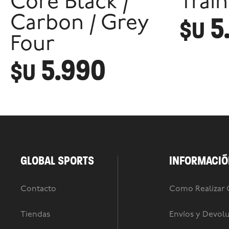
Core Black /
Train
5
Carbon / Grey
$U
Four
5.990
$U
GLOBAL SPORTS
INFORMACIÓ
Contacto
Como Realizar
Tiendas
Envíos y Devol