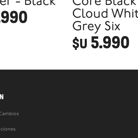
er - Black
Core Black 
.990
Cloud Whit
Grey Six
5.990
$U
N
 Cambios
uciones