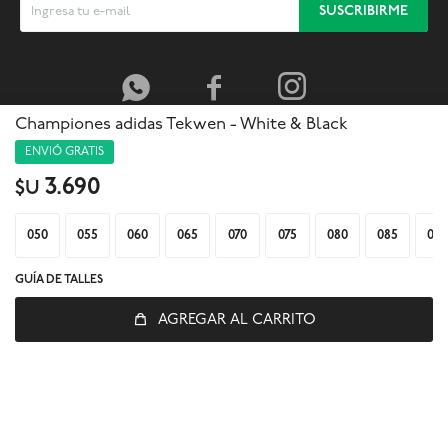
SUSCRIBIRME



Championes adidas Tekwen - White & Black
ENVIÓ GRATIS
3.690
$U
050
055
060
065
070
075
080
085
095
GUÍA DE TALLES
AGREGAR AL CARRITO
© Copyright 2026 / Global Sports