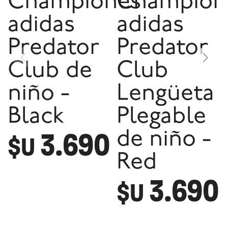
Championes
Champion
adidas
adidas
Predator
Predator
Club de
Club
niño -
Lengüeta
Black
Plegable
3.690
de niño -
$U
Red
3.690
$U