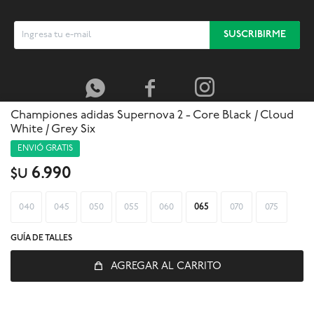
SUSCRIBIRME



Championes adidas Supernova 2 - Core Black / Cloud
White / Grey Six
ENVIÓ GRATIS
6.990
$U
040
045
050
055
060
065
070
075
GUÍA DE TALLES
AGREGAR AL CARRITO
© Copyright 2026 / Global Sports