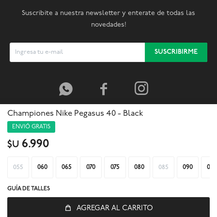
Suscribite a nuestra newsletter y enterate de todas las
novedades!
SUSCRIBIRME



Championes Nike Pegasus 40 - Black
ENVIÓ GRATIS
6.990
$U
055
060
065
070
075
080
085
090
095
GUÍA DE TALLES
AGREGAR AL CARRITO