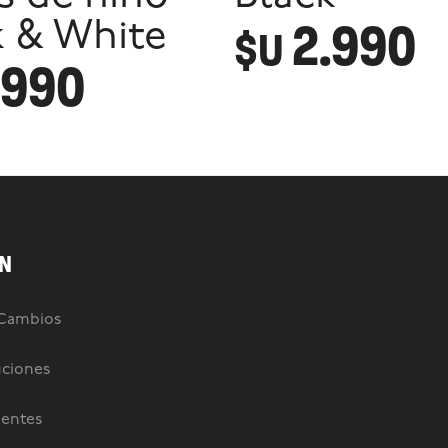
2.990
k & White
$U
.990
N
 Cambios
uciones
uentes