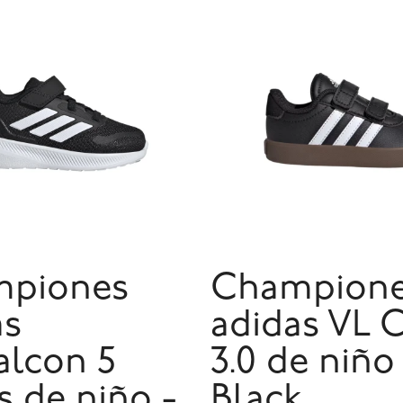
piones
Champion
as
adidas VL 
alcon 5
3.0 de niño
s de niño -
Black