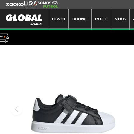
Zooko
Lira
Somos Futbol
NEW IN
HOMBRE
MUJER
NIÑOS