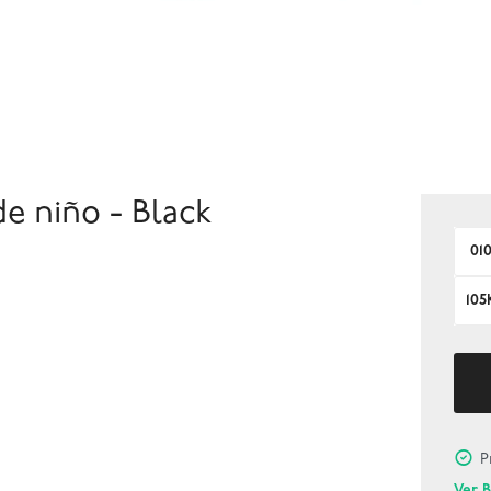
e niño - Black
01
105
P
Ver 