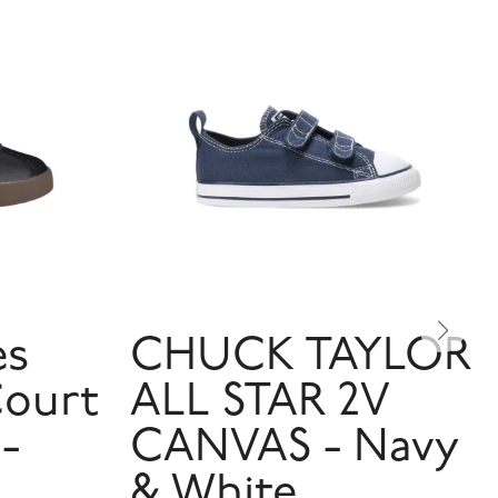
es
CHUCK TAYLOR
Court
ALL STAR 2V
 -
CANVAS - Navy
& White