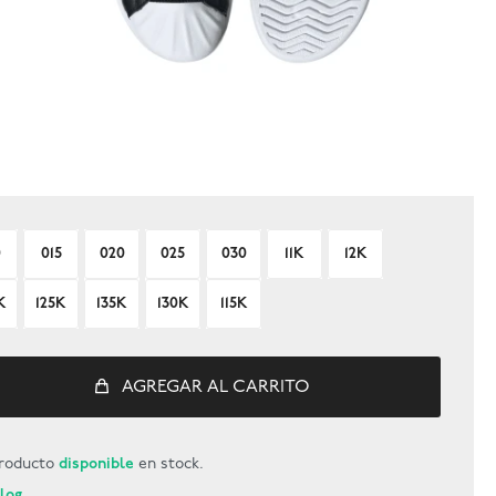
0
015
020
025
030
11K
12K
K
125K
135K
130K
115K
AGREGAR AL CARRITO
roducto
disponible
en stock.
Blog