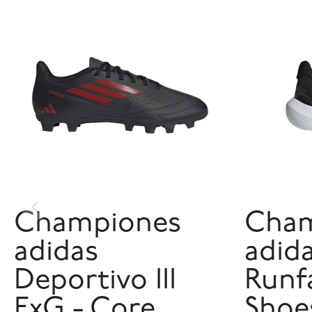
Championes
Cham
adidas
adid
Deportivo III
Runf
FxG - Core
Shoe