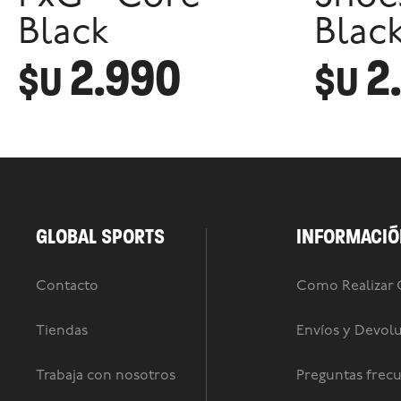
Black
Blac
2.990
2
$U
$U
GLOBAL SPORTS
INFORMACIÓ
Contacto
Como Realizar
Tiendas
Envíos y Devol
Trabaja con nosotros
Preguntas frec