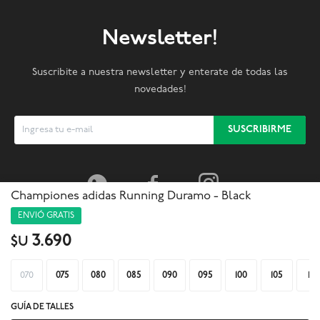
Newsletter!
Suscribite a nuestra newsletter y enterate de todas las
novedades!
SUSCRIBIRME



Championes adidas Running Duramo - Black
ENVIÓ GRATIS
3.690
$U
070
075
080
085
090
095
100
105
110
GUÍA DE TALLES