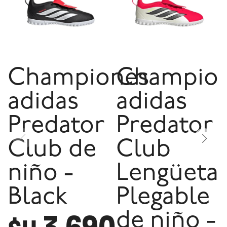
Championes
Champio
adidas
adidas
Predator
Predator
Club de
Club
niño -
Lengüeta
Black
Plegable
de niño -