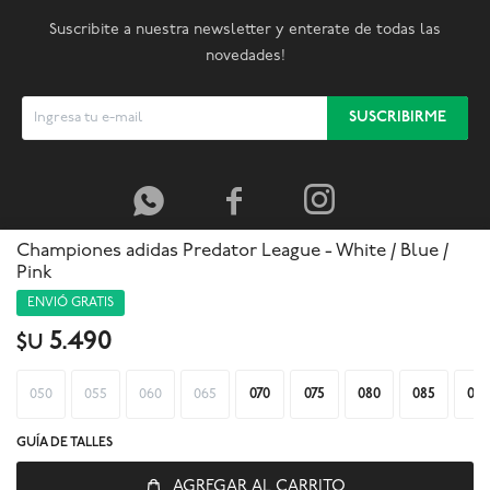
Suscribite a nuestra newsletter y enterate de todas las
novedades!
SUSCRIBIRME



Championes adidas Predator League - White / Blue /
Pink
ENVIÓ GRATIS
5.490
$U
050
055
060
065
070
075
080
085
090
GUÍA DE TALLES
AGREGAR AL CARRITO