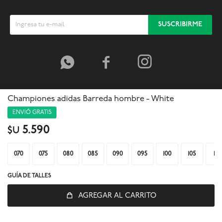
SUSCRIBIRME



Championes adidas Barreda hombre - White
ENVIÓ GRATIS
5.590
$U
070
075
080
085
090
095
100
105
110
GUÍA DE TALLES
AGREGAR AL CARRITO
© Copyright 2026 / Global Sports