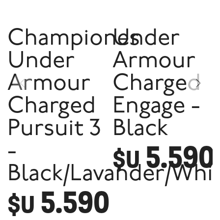
Championes
Under
Under
Armour
Armour
Charged
Charged
Engage -
Pursuit 3
Black
5.590
-
$U
Black/Lavander/Whi
5.590
$U