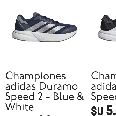
Championes
Cham
adidas Duramo
adid
Speed 2 - Blue &
Speed
5
White
$U