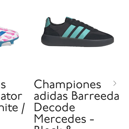
s
Championes
dator
adidas Barreeda
ite /
Decode
Mercedes -