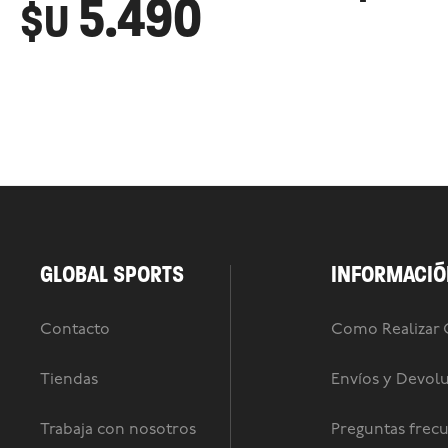
5.490
$U
GLOBAL SPORTS
INFORMACIÓ
Contacto
Como Realizar
Tiendas
Envíos y Devol
Trabaja con nosotros
Preguntas frec