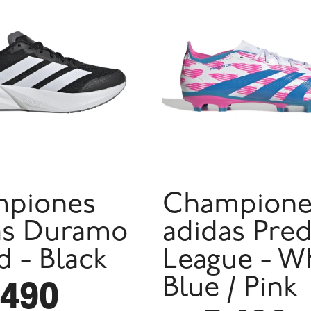
piones
Champione
as Duramo
adidas Pre
 - Black
League - Wh
.490
Blue / Pink