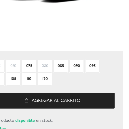
5
070
075
080
085
090
095
0
105
110
120
AGREGAR AL CARRITO
roducto
disponible
en stock.
Blog