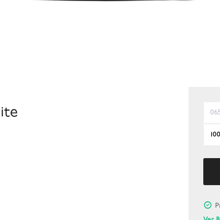
ite
06
10
P
Ver 