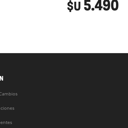
5.490
$U
N
 Cambios
uciones
uentes