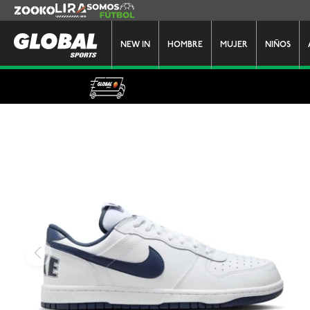
Zooko
Lira
Somos Futbol
NEW IN
HOMBRE
MUJER
NIÑOS