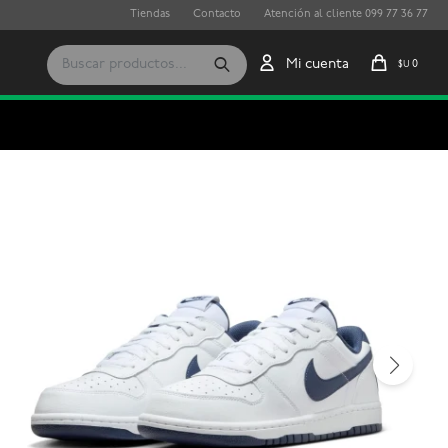
Tiendas
Contacto
Atención al cliente 099 77 36 77
0
$U