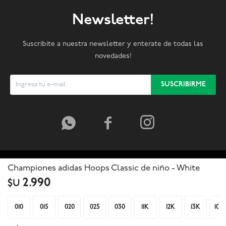
Newsletter!
Suscribite a nuestra newsletter y enterate de todas las
novedades!
SUSCRIBIRME



Championes adidas Hoops Classic de niño - White
2.990
$U
010
015
020
025
030
11K
12K
13K
105