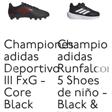
Championes
Champio
adidas
adidas
Deportivo
Runfalco
III FxG -
5 Shoes
Core
de niño -
Black
Black &