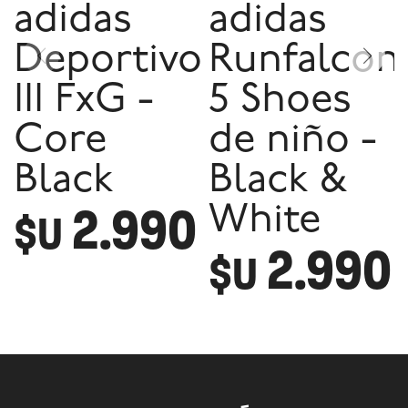
adidas
adidas
Deportivo
Runfalcon
III FxG -
5 Shoes
Core
de niño -
Black
Black &
2.990
White
$U
2.990
$U