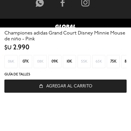



Championes adidas Grand Court Disney Minnie Mouse
de niño - Pink
2.990
$U
06K
07K
08K
09K
10K
55K
65K
75K
85
GUÍA DE TALLES
AGREGAR AL CARRITO
© Copyright 2026 / Global Sports
Fenicio