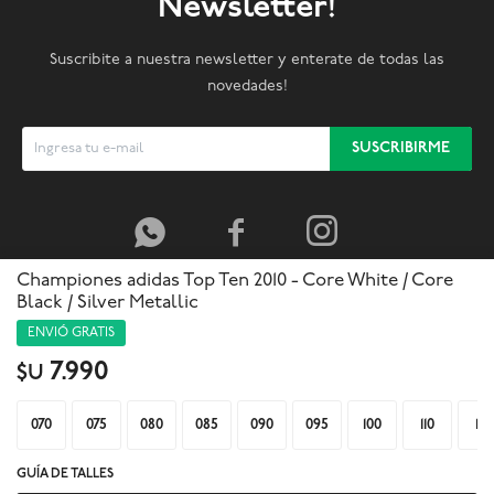
Newsletter!
Suscribite a nuestra newsletter y enterate de todas las
novedades!
SUSCRIBIRME



Championes adidas Top Ten 2010 - Core White / Core
Black / Silver Metallic
ENVIÓ GRATIS
7.990
$U
070
075
080
085
090
095
100
110
115
GUÍA DE TALLES