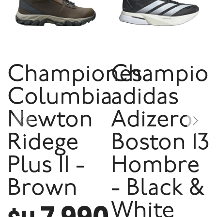
Championes
Champio
Columbia
adidas
Newton
Adizero
Ridege
Boston 13
Plus II -
Hombre
Brown
- Black &
White